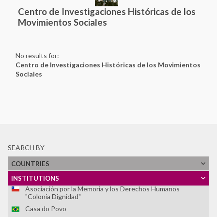
Centro de Investigaciones Históricas de los
Movimientos Sociales
No results for:
Ver Todos
Centro de Investigaciones Históricas de los Movimientos
Sociales
Latin American and Caribbean Network of Memory Sites
Archivo Histórico de la Policía Nacional
Archivo Provincial de la Memoria de Córdoba
Asociación Caminos de la Memoria
ASOCIACIÓN DE FAMILIARES DE DETENIDOS
DESAPARECIDOS Y MÁRTIRES POR LA LIBERACIÓN
NACIONAL (ASOFAMD)
SEARCH BY
Asociación Nacional de Familiares de Secuestrados,
COUNTRIES
Detenidos y Desaparecidos del Perú (ANFASEP)
Asociación Paz y Esperanza
INSTITUTIONS
Asociación por la Memoria y los Derechos Humanos
"Colonia Dignidad"
Casa do Povo