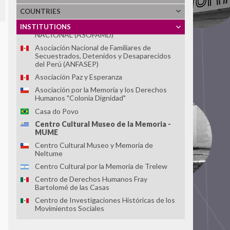
ASOCIACIÓN DE FAMILIARES DE
COUNTRIES
DETENIDOS DESAPARECIDOS Y
MÁRTIRES POR LA LIBERACIÓN
INSTITUTIONS
NACIONAL (ASOFAMD)
Asociación Nacional de Familiares de
Secuestrados, Detenidos y Desaparecidos
del Perú (ANFASEP)
Asociación Paz y Esperanza
Asociación por la Memoria y los Derechos
Humanos "Colonia Dignidad"
Casa do Povo
Centro Cultural Museo de la Memoria -
MUME
Centro Cultural Museo y Memoria de
Neltume
Centro Cultural por la Memoria de Trelew
Centro de Derechos Humanos Fray
Bartolomé de las Casas
Centro de Investigaciones Históricas de los
Movimientos Sociales
Centro de la Memoria Monseñor Juan Gerardi