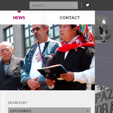
Search
for:
NEWS
CONTACT
Ver Todos
Latin American and Caribbean Network of
Memory Sites
Archivo Histórico de la Policía Nacional
SEARCH BY
Archivo Provincial de la Memoria de Córdoba
CATEGORIES
Asociación Caminos de la Memoria