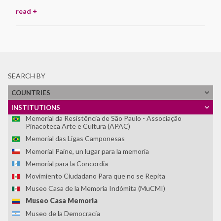
read
Fundación Grupo de Apoyo Mutuo (GAM)
Fundación Zelmar Michelini
Instituto Internacional de Aprendizaje para la
Reconciliación Social -IIARS
Asociación Centro Loyola Ayacucho
LUME - Lugar de Memoria para la Democracia
SEARCH BY
Memoria Abierta
COUNTRIES
Memorial Brumadinho
Memorial da Democracia - Fundação Casa de José Américo
INSTITUTIONS
Memorial da Resistência de São Paulo - Associação
Pinacoteca Arte e Cultura (APAC)
Memorial das Ligas Camponesas
Memorial Paine, un lugar para la memoria
Memorial para la Concordia
Movimiento Ciudadano Para que no se Repita
Museo Casa de la Memoria Indómita (MuCMI)
Museo Casa Memoria
Museo de la Democracia