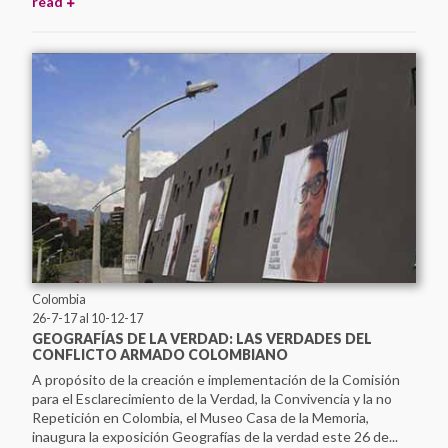
read
Centro Universitário Maria Antonia da Universidade de São
Paulo
Circular de Morelia
Colectivo Todxs Somos Jorge y Javier
Comisión Vesubio y Puente 12
Comité de Derechos Humanos Nido Veinte
Comité de Familiares de Detenidos Desaparecidos en
Honduras (COFADEH)
Corporación de Memoria y Cultura de Puchuncaví
Corporación Parque por la Paz Villa Grimaldi
Devoir de Memoire Haiti
Dirección de Verdad, Justicia y Reparación - Defensoría del
Pueblo
Colombia
Espacio para la Memoria ex CCD "Club Atlético"
26-7-17
al 10-12-17
Espacio para la Memoria y la Promoción de los DDHH ex
GEOGRAFÍAS DE LA VERDAD: LAS VERDADES DEL
CCDTyE OLIMPO
CONFLICTO ARMADO COLOMBIANO
Estadio Nacional
A propósito de la creación e implementación de la Comisión
Faro de la Memoria
para el Esclarecimiento de la Verdad, la Convivencia y la no
Repetición en Colombia, el Museo Casa de la Memoria,
Fundación 1367- Casa Memoria José Domingo Cañas
inaugura la exposición Geografías de la verdad este 26 de...
Fundación de Ayuda Social de las Iglesias Cristianas