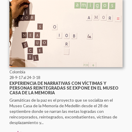
DESAPARECIDOS Y MÁRTIRES POR LA LIBERACIÓN
NACIONAL (ASOFAMD)
Asociación Nacional de Familiares de Secuestrados,
Detenidos y Desaparecidos del Perú (ANFASEP)
Asociación Paz y Esperanza
Asociación por la Memoria y los Derechos Humanos
"Colonia Dignidad"
Casa do Povo
Centro Cultural Museo de la Memoria - MUME
Centro Cultural Museo y Memoria de Neltume
Centro Cultural por la Memoria de Trelew
Colombia
Centro de Derechos Humanos Fray Bartolomé de las Casas
28-9-17
al 24-3-18
EXPERIENCIA DE NARRATIVAS CON VÍCTIMAS Y
Centro de Investigaciones Históricas de los Movimientos
PERSONAS REINTEGRADAS SE EXPONE EN EL MUSEO
Sociales
CASA DE LA MEMORIA
Centro de la Memoria Monseñor Juan Gerardi
Gramáticas de la paz es el proyecto que se socializa en el
Centro de Memoria, Paz y Reconciliación
Museo Casa de la Memoria de Medellín desde el 28 de
Centro de Memoria, Paz y Reconciliación
septiembre donde se narran las metas logradas con
reincorporados, reintegrados, excombatientes, víctimas de
Centro Nacional de Memoria Histórica
desplazamiento y...
Centro para la Acción Legal en Derechos Humanos