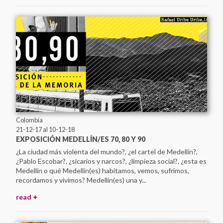
Colombia
21-12-17
al 10-12-18
EXPOSICIÓN MEDELLÍN/ES 70, 80 Y 90
¿La ciudad más violenta del mundo?, ¿el cartel de Medellín?,
Ver Todos
¿Pablo Escobar?, ¿sicarios y narcos?, ¿limpieza social?, ¿esta es
Latin American and Caribbean Network of Memory Sites
Medellín o qué Medellín(es) habitamos, vemos, sufrimos,
recordamos y vivimos? Medellín(es) una y...
Archivo Histórico de la Policía Nacional
Archivo Provincial de la Memoria de Córdoba
read
Asociación Caminos de la Memoria
ASOCIACIÓN DE FAMILIARES DE DETENIDOS