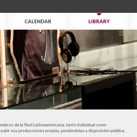
CALENDAR
LIBRARY
embros de la Red Latinoamericana, tanto individual como
 subir sus producciones propias, poniéndolas a disposición pública.