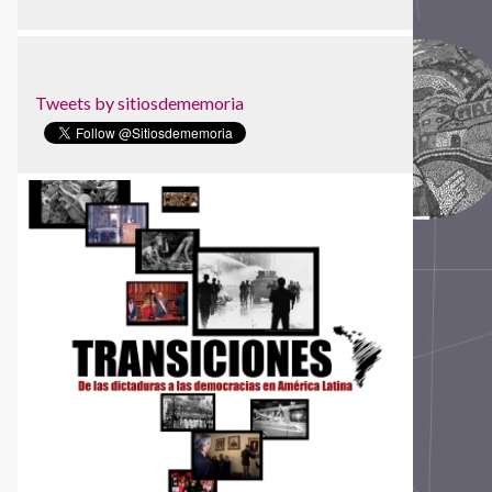
Centro Cultural por la Memoria de Trelew
Centro de Derechos Humanos Fray
Bartolomé de las Casas
Centro de Investigaciones Históricas de los
Tweets by sitiosdememoria
Movimientos Sociales
Centro de la Memoria Monseñor Juan Gerardi
Centro de Memoria, Paz y Reconciliación
Centro de Memoria, Paz y Reconciliación
Centro Nacional de Memoria Histórica
Centro para la Acción Legal en Derechos
Humanos
Centro Universitário Maria Antonia da
Universidade de São Paulo
Circular de Morelia
Colectivo Todxs Somos Jorge y Javier
Comisión Vesubio y Puente 12
Comité de Derechos Humanos Nido Veinte
Comité de Familiares de Detenidos
Desaparecidos en Honduras (COFADEH)