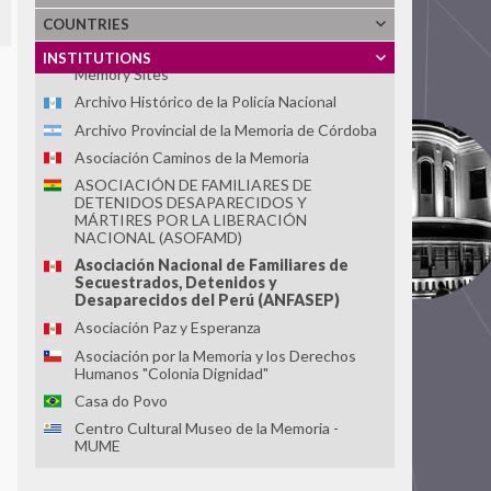
Ver Todos
COUNTRIES
Latin American and Caribbean Network of
INSTITUTIONS
Memory Sites
Archivo Histórico de la Policía Nacional
Archivo Provincial de la Memoria de Córdoba
Asociación Caminos de la Memoria
ASOCIACIÓN DE FAMILIARES DE
DETENIDOS DESAPARECIDOS Y
MÁRTIRES POR LA LIBERACIÓN
NACIONAL (ASOFAMD)
Asociación Nacional de Familiares de
Secuestrados, Detenidos y
Desaparecidos del Perú (ANFASEP)
Asociación Paz y Esperanza
Asociación por la Memoria y los Derechos
Humanos "Colonia Dignidad"
Casa do Povo
Centro Cultural Museo de la Memoria -
MUME
Centro Cultural Museo y Memoria de
Neltume