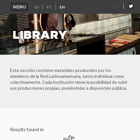
Search
MENU
for:
LIBRARY
Esta sección contiene materiales producidos por los
miembros de la Red Latinoamericana, tanto individual como
colectivamente. Cada institución tiene la posibilidad de subir
sus producciones propias, poniéndolas a disposición pública.
Ver Todos
Latin American and Caribbean Network of Memory Sites
Archivo Histórico de la Policía Nacional
Results found in
Archivo Provincial de la Memoria de Córdoba