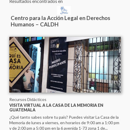
Resultados encontrados en
Centro para la Acción Legal en Derechos
Humanos – CALDH
Recursos Didácticos
Ver Todos
VISITA VIRTUAL A LA CASA DE LA MEMORIA EN
Tlaxcoaque. Sitio de Memoria
GUATEMALA
Red de Sitios de Memoria Latinoamericanos y Caribeños
¿Qué tanto sabes sobre tu país? Puedes visitar La Casa de la
Memoria de lunes a viernes, en horarios de 9:00 am a 1:00 pm
Archivo Histórico de la Policía Nacional
y de 2:00 pm a 5:00 pm en la 6 avenida 1-73 zona 1 de...
Archivo Provincial de la Memoria de Córdoba