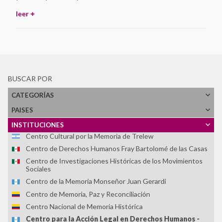
Asociación Caminos de la Memoria
leer
Asociación de Familiares de Detenidos Desaparecidos y
Mártires por la Liberación Nacional (ASOFAMD)
Asociación Nacional de Familiares de Secuestrados,
Detenidos y Desaparecidos del Perú (ANFASEP)
Asociación Paz y Esperanza
Asociación por la Memoria y los Derechos Humanos
BUSCAR POR
"Colonia Dignidad"
CATEGORÍAS
Casa do Povo
PAISES
Centro Cultural Museo de la Memoria - MUME
Centro Cultural Museo y Memoria de Neltume
INSTITUCIONES
Centro Cultural por la Memoria de Trelew
Centro de Derechos Humanos Fray Bartolomé de las Casas
Centro de Investigaciones Históricas de los Movimientos
Sociales
Centro de la Memoria Monseñor Juan Gerardi
Centro de Memoria, Paz y Reconciliación
Centro Nacional de Memoria Histórica
Centro para la Acción Legal en Derechos Humanos -