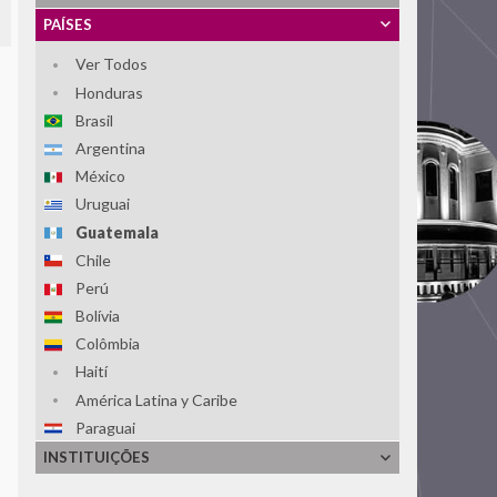
PAÍSES
Ver Todos
Honduras
Brasil
Argentina
México
Uruguai
Guatemala
Chile
Perú
Bolívia
Colômbia
Haití
América Latina y Caribe
Paraguai
El Salvador
INSTITUIÇÕES
República Dominicana