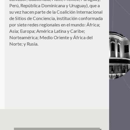
Perú, República Dominicana y Uruguay), que a
su vez hacen parte de la
Coalición Internacional
de Sitios de Conciencia
, institución conformada
por siete redes regionales en el mundo: África;
Asia; Europa; América Latina y Caribe;
Norteamérica; Medio Oriente y África del
Norte; y Rusia.
Ver Todos
Tlaxcoaque. Sitio de Memoria
Red de Sitios de Memoria
Latinoamericanos y Caribeños
Archivo Histórico de la Policía Nacional
Archivo Provincial de la Memoria de
Córdoba
Asociación Caminos de la Memoria
Asociación de Familiares de Detenidos
Desaparecidos y Mártires por la
Liberación Nacional (ASOFAMD)
Asociación Nacional de Familiares de