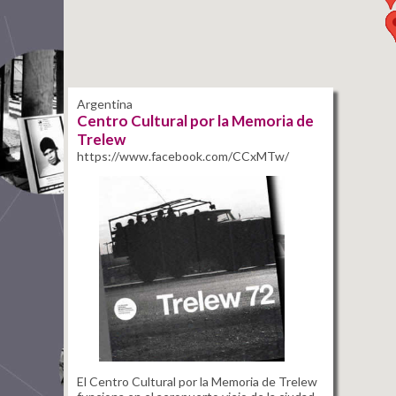
emoria de
CxMTw/
ia de Trelew