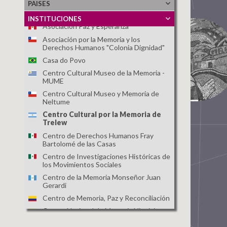
PAISES
Secuestrados, Detenidos y
Desaparecidos del Perú (ANFASEP)
INSTITUCIONES
Asociación Paz y Esperanza
Asociación por la Memoria y los
Derechos Humanos "Colonia Dignidad"
Casa do Povo
Centro Cultural Museo de la Memoria -
MUME
Centro Cultural Museo y Memoria de
Neltume
Centro Cultural por la Memoria de
Trelew
Centro de Derechos Humanos Fray
Bartolomé de las Casas
Centro de Investigaciones Históricas de
los Movimientos Sociales
Centro de la Memoria Monseñor Juan
Gerardi
Centro de Memoria, Paz y Reconciliación
Centro Nacional de Memoria Histórica
Centro para la Acción Legal en