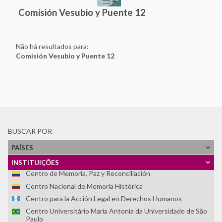
Comisión Vesubio y Puente 12
Asociación Nacional de Familiares de Secuestrados,
Detenidos y Desaparecidos del Perú (ANFASEP)
Asociación Paz y Esperanza
Asociación por la Memoria y los Derechos Humanos
Não há resultados para:
"Colonia Dignidad"
Comisión Vesubio y Puente 12
Casa do Povo
Centro Cultural Museo de la Memoria - MUME
Centro Cultural Museo y Memoria de Neltume
Centro Cultural por la Memoria de Trelew
Centro de Derechos Humanos Fray Bartolomé de las Casas
Centro de Investigaciones Históricas de los Movimientos
BUSCAR POR
Sociales
PAÍSES
Centro de la Memoria Monseñor Juan Gerardi
Centro de Memoria, Paz y Reconciliación
INSTITUIÇÕES
Centro de Memoria, Paz y Reconciliación
Centro Nacional de Memoria Histórica
Centro para la Acción Legal en Derechos Humanos
Centro Universitário Maria Antonia da Universidade de São
Paulo