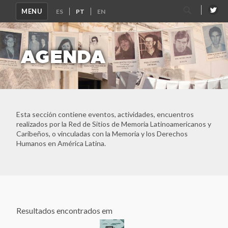
Pesquisar
MENU
por:
AGENDA
Esta sección contiene eventos, actividades, encuentros
realizados por la Red de Sitios de Memoria Latinoamericanos y
Caribeños, o vinculadas con la Memoria y los Derechos
Ver Todos
Humanos en América Latina.
Rede Latino-Americana e do Caribe de Sitios de Memória
Archivo Histórico de la Policía Nacional
Archivo Provincial de la Memoria de Córdoba
Asociación Caminos de la Memoria
Resultados encontrados em
ASOCIACIÓN DE FAMILIARES DE DETENIDOS
DESAPARECIDOS Y MÁRTIRES POR LA LIBERACIÓN
NACIONAL (ASOFAMD)