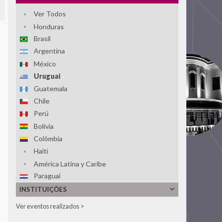
Ver Todos
Honduras
Brasil
Argentina
México
Uruguai
Guatemala
Chile
Perú
Bolívia
Colômbia
Haití
América Latina y Caribe
Paraguai
El Salvador
INSTITUIÇÕES
República Dominicana
Ver eventos realizados >