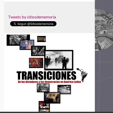
Tweets by sitiosdememoria