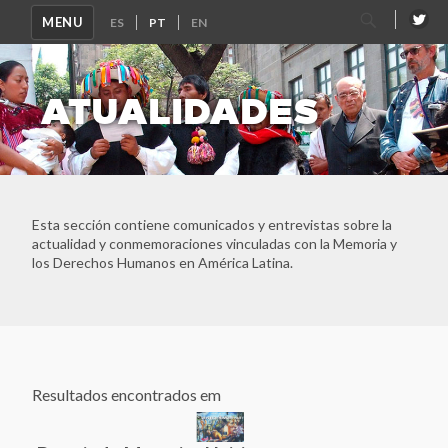
Pesquisar
MENU
por:
ATUALIDADES
Ver Todos
Rede Latino-Americana e do Caribe de Sitios de Memória
Archivo Histórico de la Policía Nacional
Esta sección contiene comunicados y entrevistas sobre la
Archivo Provincial de la Memoria de Córdoba
actualidad y conmemoraciones vinculadas con la Memoria y
Asociación Caminos de la Memoria
los Derechos Humanos en América Latina.
ASOCIACIÓN DE FAMILIARES DE DETENIDOS
DESAPARECIDOS Y MÁRTIRES POR LA LIBERACIÓN
NACIONAL (ASOFAMD)
Asociación Nacional de Familiares de Secuestrados,
Detenidos y Desaparecidos del Perú (ANFASEP)
Asociación Paz y Esperanza
Resultados encontrados em
Asociación por la Memoria y los Derechos Humanos
"Colonia Dignidad"