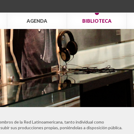
AGENDA
BIBLIOTECA
embros de la Red Latinoamericana, tanto individual como
 subir sus producciones propias, poniéndolas a disposición pública.