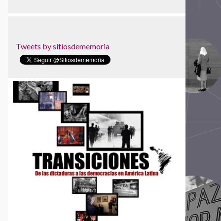
Museu de Favela
Núcleo da Preservação da Memória Política
Parque Cultural de Valparaíso
Parque de la Memoria
Tweets by sitiosdememoria
Red Colombiana de Lugares de Memoria
Red Nacional de Sitios de Memoria de
Uruguay
Red Somos Memoria
Sociedad Civil Las Abejas