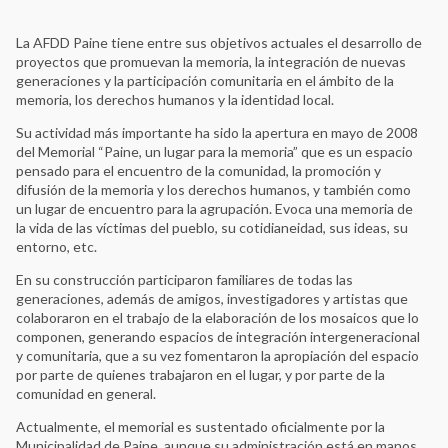
La AFDD Paine tiene entre sus objetivos actuales el desarrollo de
proyectos que promuevan la memoria, la integración de nuevas
generaciones y la participación comunitaria en el ámbito de la
memoria, los derechos humanos y la identidad local.
Su actividad más importante ha sido la apertura en mayo de 2008
del Memorial “Paine, un lugar para la memoria” que es un espacio
pensado para el encuentro de la comunidad, la promoción y
difusión de la memoria y los derechos humanos, y también como
un lugar de encuentro para la agrupación. Evoca una memoria de
Ver Todos
la vida de las víctimas del pueblo, su cotidianeidad, sus ideas, su
entorno, etc.
Rede Latino-Americana e do Caribe de Sitios de Memória
Archivo Histórico de la Policía Nacional
En su construcción participaron familiares de todas las
generaciones, además de amigos, investigadores y artistas que
Archivo Provincial de la Memoria de Córdoba
colaboraron en el trabajo de la elaboración de los mosaicos que lo
Asociación Caminos de la Memoria
componen, generando espacios de integración intergeneracional
ASOCIACIÓN DE FAMILIARES DE DETENIDOS
y comunitaria, que a su vez fomentaron la apropiación del espacio
DESAPARECIDOS Y MÁRTIRES POR LA LIBERACIÓN
por parte de quienes trabajaron en el lugar, y por parte de la
NACIONAL (ASOFAMD)
comunidad en general.
Asociación Nacional de Familiares de Secuestrados,
Detenidos y Desaparecidos del Perú (ANFASEP)
Actualmente, el memorial es sustentado oficialmente por la
Municipalidad de Paine, aunque su administración está en manos