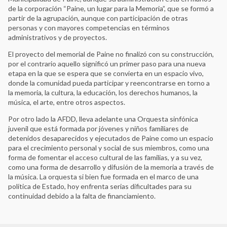
Asociación Paz y Esperanza
de la corporación “Paine, un lugar para la Memoria”, que se formó a
Asociación por la Memoria y los Derechos Humanos
partir de la agrupación, aunque con participación de otras
"Colonia Dignidad"
personas y con mayores competencias en términos
Casa do Povo
administrativos y de proyectos.
Centro Cultural Museo de la Memoria - MUME
El proyecto del memorial de Paine no finalizó con su construcción,
Centro Cultural Museo y Memoria de Neltume
por el contrario aquello significó un primer paso para una nueva
Centro Cultural por la Memoria de Trelew
etapa en la que se espera que se convierta en un espacio vivo,
donde la comunidad pueda participar y reencontrarse en torno a
Centro de Derechos Humanos Fray Bartolomé de las Casas
la memoria, la cultura, la educación, los derechos humanos, la
Centro de Investigaciones Históricas de los Movimientos
música, el arte, entre otros aspectos.
Sociales
Por otro lado la AFDD, lleva adelante una Orquesta sinfónica
Centro de la Memoria Monseñor Juan Gerardi
juvenil que está formada por jóvenes y niños familiares de
Centro de Memoria, Paz y Reconciliación
detenidos desaparecidos y ejecutados de Paine como un espacio
Centro de Memoria, Paz y Reconciliación
para el crecimiento personal y social de sus miembros, como una
forma de fomentar el acceso cultural de las familias, y a su vez,
Centro Nacional de Memoria Histórica
como una forma de desarrollo y difusión de la memoria a través de
Centro para la Acción Legal en Derechos Humanos
la música. La orquesta si bien fue formada en el marco de una
Centro Universitário Maria Antonia da Universidade de São
política de Estado, hoy enfrenta serias dificultades para su
Paulo
continuidad debido a la falta de financiamiento.
Circular de Morelia
Colectivo Todxs Somos Jorge y Javier