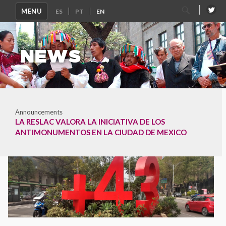
Search
MENU
for:
NEWS
Announcements
LA RESLAC VALORA LA INICIATIVA DE LOS
ANTIMONUMENTOS EN LA CIUDAD DE MEXICO