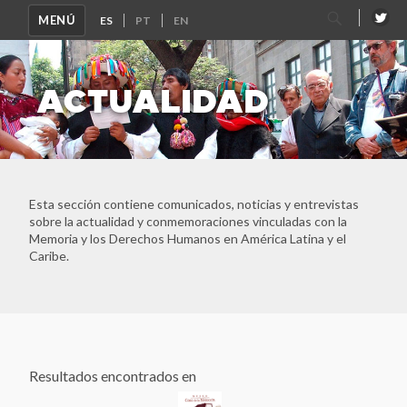
Centro de Investigaciones Históricas de los Movimientos
Buscar
MENÚ
Sociales
por:
Centro de la Memoria Monseñor Juan Gerardi
Centro de Memoria, Paz y Reconciliación
ACTUALIDAD
Centro Nacional de Memoria Histórica
Centro para la Acción Legal en Derechos Humanos -
CALDH
Centro Universitário Maria Antonia da Universidade de São
Paulo
Circular de Morelia
Esta sección contiene comunicados, noticias y entrevistas
Colectivo Todxs Somos Jorge y Javier
sobre la actualidad y conmemoraciones vinculadas con la
Comisión Vesubio y Puente 12
Memoria y los Derechos Humanos en América Latina y el
Caribe.
Comité de Derechos Humanos Nido Veinte
Comité de Familiares de Detenidos Desaparecidos en
Honduras (COFADEH)
Corporación de Memoria y Cultura de Puchuncaví
Corporación Parque por la Paz Villa Grimaldi
Devoir de Memoire Haiti
Resultados encontrados en
Dirección de Verdad, Justicia y Reparación - Defensoría del
Pueblo