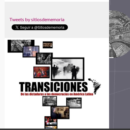
Atlético"
Espacio para la Memoria y la Promoción de los
DDHH ex CCDTyE OLIMPO
Tweets by sitiosdememoria
Estadio Nacional
Faro de la Memoria
Fundación 1367- Casa Memoria José
Domingo Cañas
Fundación de Ayuda Social de las Iglesias
Cristianas
Fundación Grupo de Apoyo Mutuo (GAM)
Fundación Zelmar Michelini
Instituto Internacional de Aprendizaje para la
Reconciliación Social -IIARS
Asociación Centro Loyola Ayacucho
LUME - Lugar de Memoria para la Democracia
Memoria Abierta
Memorial Brumadinho
Memorial da Democracia de Paraíba
Memorial da Resistência de São Paulo -
Associação Pinacoteca Arte e Cultura