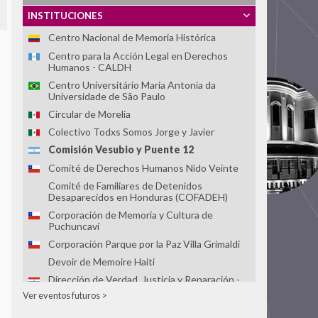
Centro de la Memoria Monseñor Juan Gerardi
INSTITUCIONES
Centro de Memoria, Paz y Reconciliación
Centro Nacional de Memoria Histórica
Centro para la Acción Legal en Derechos
Humanos - CALDH
Centro Universitário Maria Antonia da
Universidade de São Paulo
Circular de Morelia
Colectivo Todxs Somos Jorge y Javier
Comisión Vesubio y Puente 12
Comité de Derechos Humanos Nido Veinte
Comité de Familiares de Detenidos
Desaparecidos en Honduras (COFADEH)
Corporación de Memoria y Cultura de
Puchuncaví
Corporación Parque por la Paz Villa Grimaldi
Devoir de Memoire Haiti
Dirección de Verdad, Justicia y Reparación -
Defensoría del Pueblo
Ver eventos futuros >
Espacio para la Memoria ex CCD "Club