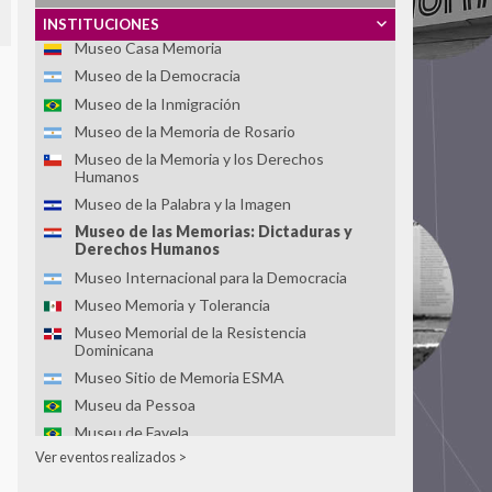
Museo Casa de la Memoria Indómita (MuCMI)
INSTITUCIONES
Museo Casa Memoria
Museo de la Democracia
Museo de la Inmigración
Museo de la Memoria de Rosario
Museo de la Memoria y los Derechos
Humanos
Museo de la Palabra y la Imagen
Museo de las Memorias: Dictaduras y
Derechos Humanos
Museo Internacional para la Democracia
Museo Memoria y Tolerancia
Museo Memorial de la Resistencia
Dominicana
Museo Sitio de Memoria ESMA
Museu da Pessoa
Museu de Favela
Ver eventos realizados >
Núcleo da Preservação da Memória Política
Parque Cultural de Valparaíso