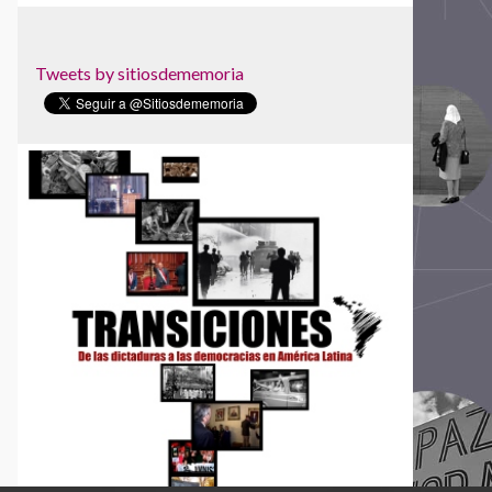
Parque de la Memoria
Red Colombiana de Lugares de Memoria
Tweets by sitiosdememoria
Red Nacional de Sitios de Memoria de
Uruguay
Red Somos Memoria
Sociedad Civil Las Abejas