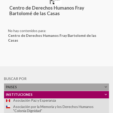
Centro de Derechos Humanos Fray
Bartolomé de las Casas
No hay contenidos para:
Centro de Derechos Humanos Fray Bartolomé de las
Casas
Ver Todos
Tlaxcoaque. Sitio de Memoria
Red de Sitios de Memoria Latinoamericanos y Caribeños
Archivo Histórico de la Policía Nacional
Archivo Provincial de la Memoria de Córdoba
Asociación Caminos de la Memoria
BUSCAR POR
Asociación de Familiares de Detenidos Desaparecidos y
Mártires por la Liberación Nacional (ASOFAMD)
PAISES
Asociación Nacional de Familiares de Secuestrados,
Detenidos y Desaparecidos del Perú (ANFASEP)
INSTITUCIONES
Asociación Paz y Esperanza
Asociación por la Memoria y los Derechos Humanos
"Colonia Dignidad"