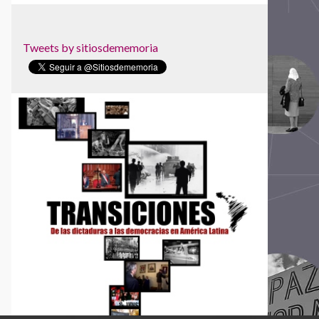
Centro Cultural Museo y Memoria de
Neltume
Centro Cultural por la Memoria de Trelew
Tweets by sitiosdememoria
Centro de Derechos Humanos Fray
Bartolomé de las Casas
Centro de Investigaciones Históricas de los
Movimientos Sociales
Centro de la Memoria Monseñor Juan Gerardi
Centro de Memoria, Paz y Reconciliación
Centro Nacional de Memoria Histórica
Centro para la Acción Legal en Derechos
Humanos - CALDH
Centro Universitário Maria Antonia da
Universidade de São Paulo
Circular de Morelia
Colectivo Todxs Somos Jorge y Javier
Comisión Vesubio y Puente 12
Comité de Derechos Humanos Nido Veinte
Comité de Familiares de Detenidos
Desaparecidos en Honduras (COFADEH)