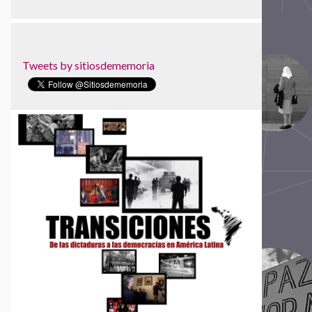
Museo Sitio de Memoria ESMA
Museu da Pessoa
Museu de Favela
Tweets by sitiosdememoria
Núcleo da Preservação da Memória Política
Parque Cultural de Valparaíso
Parque de la Memoria
Red Colombiana de Lugares de Memoria
Red Nacional de Sitios de Memoria de
Uruguay
Red Somos Memoria
Sociedad Civil Las Abejas