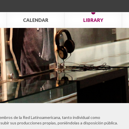
CALENDAR
LIBRARY
embros de la Red Latinoamericana, tanto individual como
 subir sus producciones propias, poniéndolas a disposición pública.