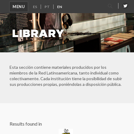
Corporación de Memoria y Cultura de Puchuncaví
Search
MENU
Corporación Parque por la Paz Villa Grimaldi
for:
Devoir de Memoire Haiti
Dirección de Verdad, Justicia y Reparación - Defensoría del
LIBRARY
Pueblo
Espacio para la Memoria ex CCD "Club Atlético"
Espacio para la Memoria y la Promoción de los DDHH ex
CCDTyE OLIMPO
Estadio Nacional
Faro de la Memoria
Esta sección contiene materiales producidos por los
Fundación 1367- Casa Memoria José Domingo Cañas
miembros de la Red Latinoamericana, tanto individual como
colectivamente. Cada institución tiene la posibilidad de subir
Fundación de Ayuda Social de las Iglesias Cristianas
sus producciones propias, poniéndolas a disposición pública.
Fundación Grupo de Apoyo Mutuo (GAM)
Fundación Zelmar Michelini
Instituto Internacional de Aprendizaje para la
Reconciliación Social -IIARS
Asociación Centro Loyola Ayacucho
LUME - Lugar de Memoria para la Democracia
Results found in
Memoria Abierta