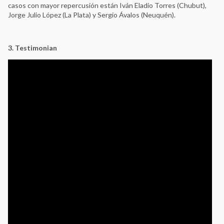
casos con mayor repercusión están Iván Eladio Torres (Chubut),
Jorge Julio López (La Plata) y Sergio Ávalos (Neuquén).
3. Testimonian