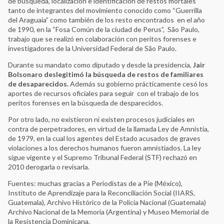
de búsqueda, localización e identificación de restos mortales
tanto de integrantes del movimiento conocido como “Guerrilla
del Araguaia” como también de los resto encontrados en el año
de 1990, en la “Fosa Común de la ciudad de Perus”, São Paulo,
trabajo que se realizó en colaboración con peritos forenses e
investigadores de la Universidad Federal de São Paulo.
Durante su mandato como diputado y desde la presidencia,
Jair
Bolsonaro deslegitimó la búsqueda de restos de familiares
de desaparecidos.
Además su gobierno prácticamente cesó los
aportes de recursos oficiales para seguir con el trabajo de los
peritos forenses en la búsqueda de desparecidos.
Por otro lado, no existieron ni existen procesos judiciales en
contra de perpetradores, en virtud de la llamada Ley de Amnistía,
de 1979, en la cual los agentes del Estado acusados de graves
violaciones a los derechos humanos fueron amnistiados. La ley
sigue vigente y el Supremo Tribunal Federal (STF) rechazó en
2010 derogarla o revisarla.
Fuentes: muchas gracias a Periodistas de a Pie (México),
Instituto de Aprendizaje para la Reconciliación Social (IIARS,
Guatemala), Archivo Histórico de la Policía Nacional (Guatemala)
Archivo Nacional de la Memoria (Argentina) y Museo Memorial de
la Resistencia Dominicana.