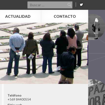
Buscar
por:
ACTUALIDAD
CONTACTO
Teléfono
+569 84400554
Sitio web