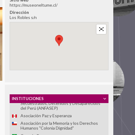
https://museoneltume.cl/
Dirección
Los Robles s/n
Ver Todos
Tlaxcoaque. Sitio de Memoria
Red de Sitios de Memoria Latinoamericanos y
Caribeños
Archivo Histórico de la Policía Nacional
Archivo Provincial de la Memoria de Córdoba
Asociación Caminos de la Memoria
Asociación de Familiares de Detenidos
Desaparecidos y Mártires por la Liberación
Nacional (ASOFAMD)
Asociación Nacional de Familiares de
INSTITUCIONES
Secuestrados, Detenidos y Desaparecidos
del Perú (ANFASEP)
Asociación Paz y Esperanza
Asociación por la Memoria y los Derechos
Humanos "Colonia Dignidad"