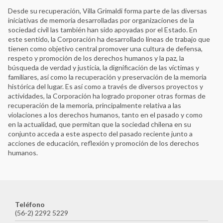
Desde su recuperación, Villa Grimaldi forma parte de las diversas
iniciativas de memoria desarrolladas por organizaciones de la
sociedad civil las también han sido apoyadas por el Estado. En
este sentido, la Corporación ha desarrollado líneas de trabajo que
tienen como objetivo central promover una cultura de defensa,
respeto y promoción de los derechos humanos y la paz, la
búsqueda de verdad y justicia, la dignificación de las víctimas y
familiares, así como la recuperación y preservación de la memoria
histórica del lugar. Es así como a través de diversos proyectos y
actividades, la Corporación ha logrado proponer otras formas de
recuperación de la memoria, principalmente relativa a las
violaciones a los derechos humanos, tanto en el pasado y como
Ver Todos
en la actualidad, que permitan que la sociedad chilena en su
Tlaxcoaque. Sitio de Memoria
conjunto acceda a este aspecto del pasado reciente junto a
acciones de educación, reflexión y promoción de los derechos
Red de Sitios de Memoria Latinoamericanos y Caribeños
humanos.
Archivo Histórico de la Policía Nacional
Archivo Provincial de la Memoria de Córdoba
Asociación Caminos de la Memoria
Asociación de Familiares de Detenidos Desaparecidos y
Mártires por la Liberación Nacional (ASOFAMD)
Teléfono
(56-2) 2292 5229
Asociación Nacional de Familiares de Secuestrados,