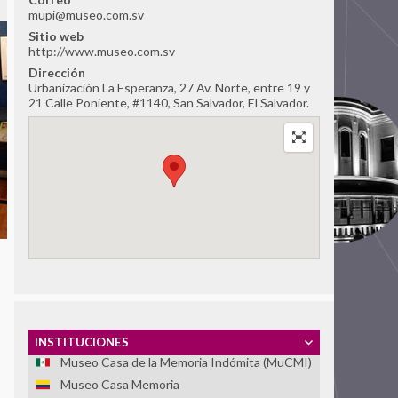
Fundación de Ayuda Social de las Iglesias
mupi@museo.com.sv
Cristianas
Sitio web
Fundación Grupo de Apoyo Mutuo (GAM)
http://www.museo.com.sv
Dirección
Fundación Zelmar Michelini
Urbanización La Esperanza, 27 Av. Norte, entre 19 y
Instituto Internacional de Aprendizaje para la
21 Calle Poniente, #1140, San Salvador, El Salvador.
Reconciliación Social -IIARS
Asociación Centro Loyola Ayacucho
LUME - Lugar de Memoria para la Democracia
Memoria Abierta
Memorial Brumadinho
Memorial da Democracia de Paraíba
Memorial da Resistência de São Paulo -
Associação Pinacoteca Arte e Cultura
(APAC)
Memorial das Ligas e Lutas Camponesas
Memorial Paine, un lugar para la memoria
Memorial para la Concordia
INSTITUCIONES
Museo Casa de la Memoria Indómita (MuCMI)
Museo Casa Memoria