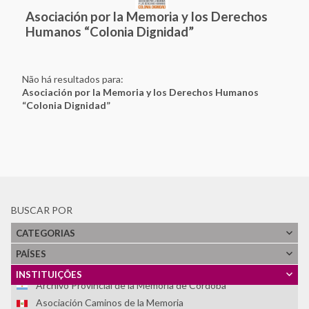
Asociación por la Memoria y los Derechos
Humanos “Colonia Dignidad”
Não há resultados para:
Asociación por la Memoria y los Derechos Humanos
“Colonia Dignidad”
BUSCAR POR
Ver Todos
CATEGORIAS
Rede Latino-Americana e do Caribe de Sitios de Memória
PAÍSES
Archivo Histórico de la Policía Nacional
INSTITUIÇÕES
Archivo Provincial de la Memoria de Córdoba
Asociación Caminos de la Memoria