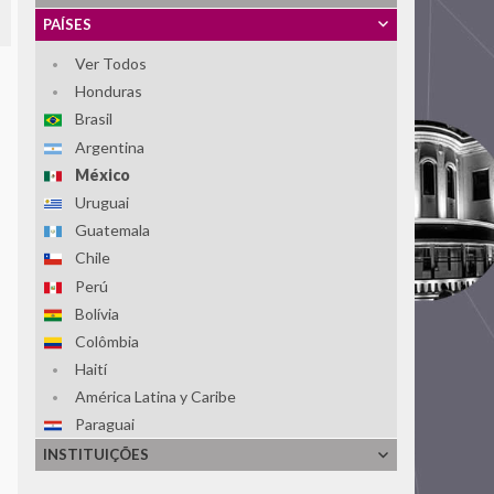
PAÍSES
Ver Todos
Honduras
Brasil
Argentina
México
Uruguai
Guatemala
Chile
Perú
Bolívia
Colômbia
Haití
América Latina y Caribe
Paraguai
El Salvador
INSTITUIÇÕES
República Dominicana