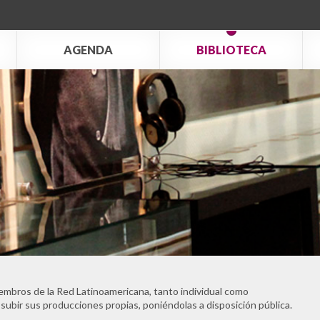
AGENDA
BIBLIOTECA
embros de la Red Latinoamericana, tanto individual como
 subir sus producciones propias, poniéndolas a disposición pública.