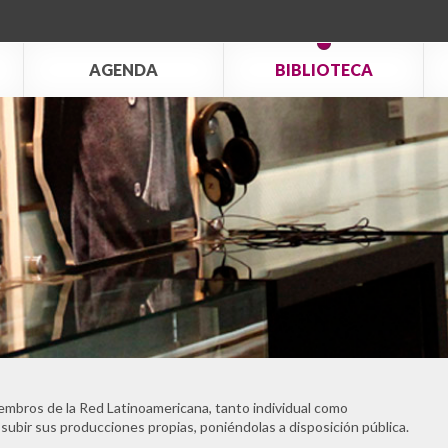
AGENDA
BIBLIOTECA
embros de la Red Latinoamericana, tanto individual como
 subir sus producciones propias, poniéndolas a disposición pública.