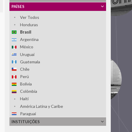
PAÍSES
Ver Todos
Honduras
Brasil
Argentina
México
Uruguai
Guatemala
Chile
Perú
Bolívia
Colômbia
Haití
América Latina y Caribe
Paraguai
El Salvador
INSTITUIÇÕES
República Dominicana