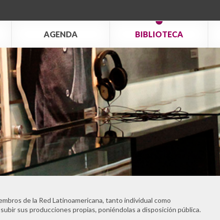
AGENDA
BIBLIOTECA
embros de la Red Latinoamericana, tanto individual como
 subir sus producciones propias, poniéndolas a disposición pública.