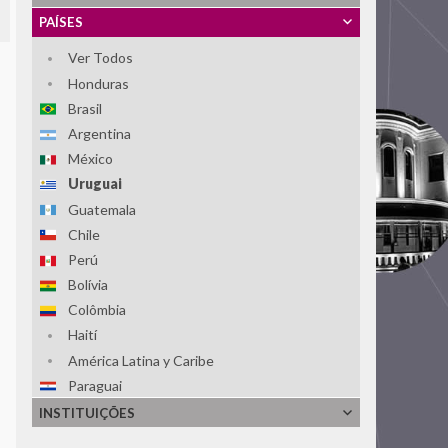
PAÍSES
Ver Todos
Honduras
Brasil
Argentina
México
Uruguai
Guatemala
Chile
Perú
Bolívia
Colômbia
Haití
América Latina y Caribe
Paraguai
El Salvador
INSTITUIÇÕES
República Dominicana