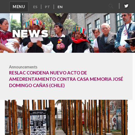
Search
MENU
for:
NEWS
Announcements
RESLAC CONDENA NUEVO ACTO DE
AMEDRENTAMIENTO CONTRA CASA MEMORIA JOSÉ
DOMINGO CAÑAS (CHILE)