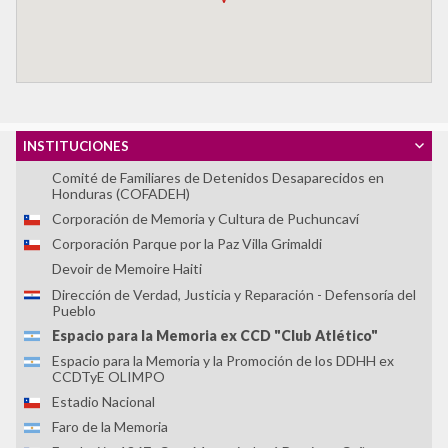
CALDH
Centro Universitário Maria Antonia da Universidade de São
Paulo
Circular de Morelia
Colectivo Todxs Somos Jorge y Javier
Comisión Vesubio y Puente 12
INSTITUCIONES
Comité de Derechos Humanos Nido Veinte
Comité de Familiares de Detenidos Desaparecidos en
Honduras (COFADEH)
Corporación de Memoria y Cultura de Puchuncaví
Corporación Parque por la Paz Villa Grimaldi
Devoir de Memoire Haiti
Dirección de Verdad, Justicia y Reparación - Defensoría del
Pueblo
Espacio para la Memoria ex CCD "Club Atlético"
Espacio para la Memoria y la Promoción de los DDHH ex
CCDTyE OLIMPO
Estadio Nacional
Faro de la Memoria