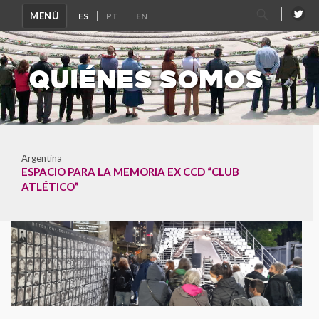
Buscar
MENÚ
por:
QUIÉNES SOMOS
Argentina
ESPACIO PARA LA MEMORIA EX CCD “CLUB
ATLÉTICO”