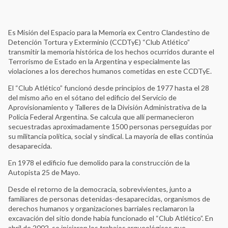
Es Misión del Espacio para la Memoria ex Centro Clandestino de
Detención Tortura y Exterminio (CCDTyE) “Club Atlético”
transmitir la memoria histórica de los hechos ocurridos durante el
Terrorismo de Estado en la Argentina y especialmente las
violaciones a los derechos humanos cometidas en este CCDTyE.
El “Club Atlético” funcionó desde principios de 1977 hasta el 28
del mismo año en el sótano del edificio del Servicio de
Aprovisionamiento y Talleres de la División Administrativa de la
Policía Federal Argentina. Se calcula que allí permanecieron
secuestradas aproximadamente 1500 personas perseguidas por
su militancia política, social y sindical. La mayoría de ellas continúa
desaparecida.
En 1978 el edificio fue demolido para la construcción de la
Autopista 25 de Mayo.
Ver Todos
Desde el retorno de la democracia, sobrevivientes, junto a
Tlaxcoaque. Sitio de Memoria
familiares de personas detenidas-desaparecidas, organismos de
Red de Sitios de Memoria Latinoamericanos y Caribeños
derechos humanos y organizaciones barriales reclamaron la
Archivo Histórico de la Policía Nacional
excavación del sitio donde había funcionado el “Club Atlético”. En
abril de 2002, se iniciaron los trabajos arqueológicos que