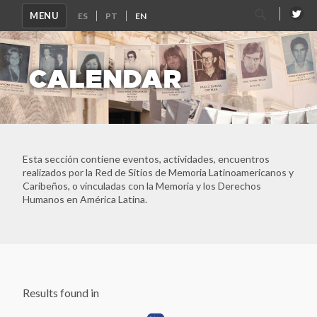
Corporación de Memoria y Cultura de Puchuncaví
Search
MENU
for:
Corporación Parque por la Paz Villa Grimaldi
Devoir de Memoire Haiti
Dirección de Verdad, Justicia y Reparación - Defensoría del
CALENDAR
Pueblo
Espacio para la Memoria ex CCD "Club Atlético"
Espacio para la Memoria y la Promoción de los DDHH ex
CCDTyE OLIMPO
Estadio Nacional
Faro de la Memoria
Esta sección contiene eventos, actividades, encuentros
Fundación 1367- Casa Memoria José Domingo Cañas
realizados por la Red de Sitios de Memoria Latinoamericanos y
Caribeños, o vinculadas con la Memoria y los Derechos
Fundación de Ayuda Social de las Iglesias Cristianas
Humanos en América Latina.
Fundación Grupo de Apoyo Mutuo (GAM)
Fundación Zelmar Michelini
Instituto Internacional de Aprendizaje para la
Reconciliación Social -IIARS
Asociación Centro Loyola Ayacucho
LUME - Lugar de Memoria para la Democracia
Results found in
Memoria Abierta