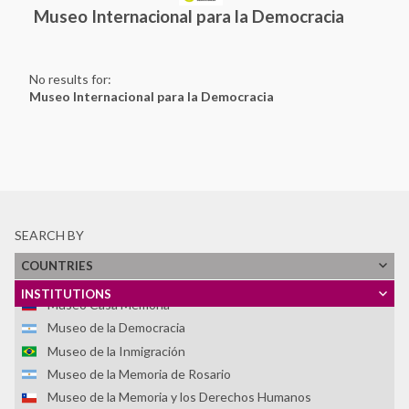
Reconciliación Social -IIARS
Museo Internacional para la Democracia
Asociación Centro Loyola Ayacucho
LUME - Lugar de Memoria para la Democracia
No results for:
Memoria Abierta
Museo Internacional para la Democracia
Memorial Brumadinho
Memorial da Democracia - Fundação Casa de José Américo
Memorial da Resistência de São Paulo - Associação
Pinacoteca Arte e Cultura (APAC)
Memorial das Ligas Camponesas
Memorial Paine, un lugar para la memoria
SEARCH BY
Memorial para la Concordia
Movimiento Ciudadano Para que no se Repita
COUNTRIES
Museo Casa de la Memoria Indómita (MuCMI)
INSTITUTIONS
Museo Casa Memoria
Museo de la Democracia
Museo de la Inmigración
Museo de la Memoria de Rosario
Museo de la Memoria y los Derechos Humanos