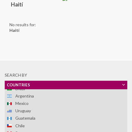
Haití
No results for:
Haití
Ver Todos
SEARCH BY
Honduras
COUNTRIES
Brazil
Argentina
Mexico
Uruguay
Guatemala
Chile