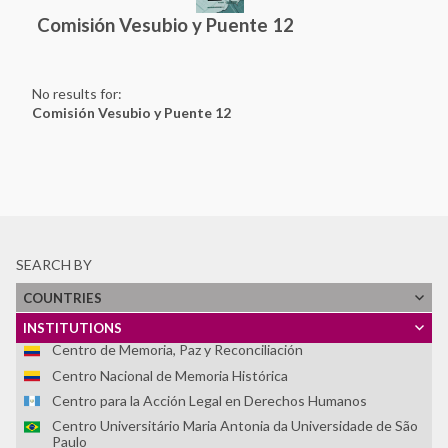
Comisión Vesubio y Puente 12
Asociación Nacional de Familiares de Secuestrados,
Detenidos y Desaparecidos del Perú (ANFASEP)
Asociación Paz y Esperanza
Asociación por la Memoria y los Derechos Humanos
No results for:
"Colonia Dignidad"
Comisión Vesubio y Puente 12
Casa do Povo
Centro Cultural Museo de la Memoria - MUME
Centro Cultural Museo y Memoria de Neltume
Centro Cultural por la Memoria de Trelew
Centro de Derechos Humanos Fray Bartolomé de las Casas
Centro de Investigaciones Históricas de los Movimientos
SEARCH BY
Sociales
COUNTRIES
Centro de la Memoria Monseñor Juan Gerardi
Centro de Memoria, Paz y Reconciliación
INSTITUTIONS
Centro de Memoria, Paz y Reconciliación
Centro Nacional de Memoria Histórica
Centro para la Acción Legal en Derechos Humanos
Centro Universitário Maria Antonia da Universidade de São
Paulo