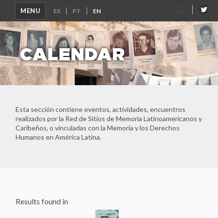
Search
MENU
for:
CALENDAR
Esta sección contiene eventos, actividades, encuentros
realizados por la Red de Sitios de Memoria Latinoamericanos y
Caribeños, o vinculadas con la Memoria y los Derechos
Ver Todos
Humanos en América Latina.
Latin American and Caribbean Network of Memory Sites
Archivo Histórico de la Policía Nacional
Archivo Provincial de la Memoria de Córdoba
Asociación Caminos de la Memoria
Results found in
ASOCIACIÓN DE FAMILIARES DE DETENIDOS
DESAPARECIDOS Y MÁRTIRES POR LA LIBERACIÓN
NACIONAL (ASOFAMD)