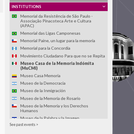
Memorial da Democracia - Fundação Casa de
INSTITUTIONS
José Américo
Memorial da Resistência de São Paulo -
Associação Pinacoteca Arte e Cultura
(APAC)
Memorial das Ligas Camponesas
Memorial Paine, un lugar para la memoria
Memorial para la Concordia
Movimiento Ciudadano Para que no se Repita
Museo Casa de la Memoria Indómita
(MuCMI)
Museo Casa Memoria
Museo de la Democracia
Museo de la Inmigración
Museo de la Memoria de Rosario
Museo de la Memoria y los Derechos
Humanos
Museo de la Palabra y la Imagen
See past events >
Museo de las Memorias: Dictaduras y
Derechos Humanos