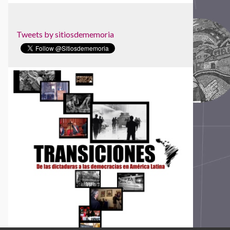
Museo Internacional para la Democracia
Museo Memoria y Tolerancia
Museo Memorial de la Resistencia
Tweets by sitiosdememoria
Dominicana
Museo Sitio de Memoria ESMA
Museu da Pessoa
Museu de Favela
Núcleo da Preservação da Memória Política
Parque Cultural de Valparaíso
Parque de la Memoria
Red Colombiana de Lugares de Memoria
Red Nacional de Sitios de Memoria de
Uruguay
Red Somos Memoria
Sociedad Civil Las Abejas