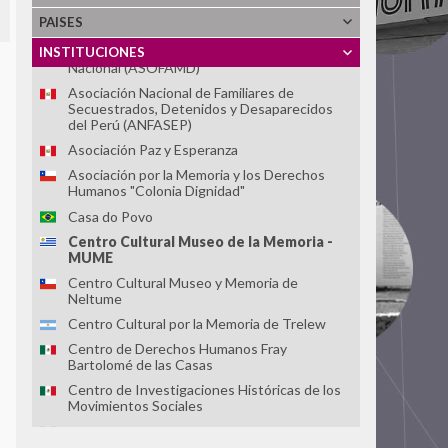
Asociación Caminos de la Memoria
PAISES
Asociación de Familiares de Detenidos
Desaparecidos y Mártires por la Liberación
INSTITUCIONES
Nacional (ASOFAMD)
Asociación Nacional de Familiares de
Secuestrados, Detenidos y Desaparecidos
del Perú (ANFASEP)
Asociación Paz y Esperanza
Asociación por la Memoria y los Derechos
Humanos "Colonia Dignidad"
Casa do Povo
Centro Cultural Museo de la Memoria -
MUME
Centro Cultural Museo y Memoria de
Neltume
Centro Cultural por la Memoria de Trelew
Centro de Derechos Humanos Fray
Bartolomé de las Casas
Centro de Investigaciones Históricas de los
Movimientos Sociales
Centro de la Memoria Monseñor Juan Gerardi