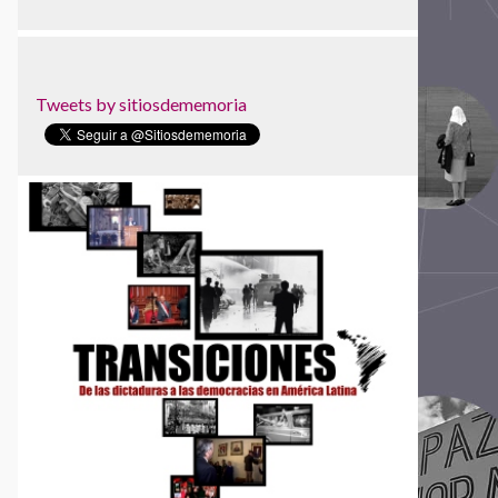
Centro de Memoria, Paz y Reconciliación
Centro Nacional de Memoria Histórica
Centro para la Acción Legal en Derechos
Humanos - CALDH
Tweets by sitiosdememoria
Centro Universitário Maria Antonia da
Universidade de São Paulo
Circular de Morelia
Colectivo Todxs Somos Jorge y Javier
Comisión Vesubio y Puente 12
Comité de Derechos Humanos Nido Veinte
Comité de Familiares de Detenidos
Desaparecidos en Honduras (COFADEH)
Corporación de Memoria y Cultura de
Puchuncaví
Corporación Parque por la Paz Villa Grimaldi
Devoir de Memoire Haiti
Dirección de Verdad, Justicia y Reparación -
Defensoría del Pueblo
Espacio para la Memoria ex CCD "Club
Atlético"