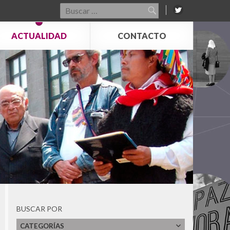
Buscar
por:
ACTUALIDAD
CONTACTO
Ver Todos
Tlaxcoaque. Sitio de Memoria
Red de Sitios de Memoria Latinoamericanos y
Caribeños
BUSCAR POR
Archivo Histórico de la Policía Nacional
Archivo Provincial de la Memoria de Córdoba
CATEGORÍAS