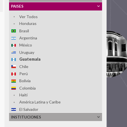
PAISES
Ver Todos
Honduras
Brasil
Argentina
México
Uruguay
Guatemala
Chile
Perú
Bolivia
Colombia
Haití
América Latina y Caribe
El Salvador
Paraguay
INSTITUCIONES
República Dominicana