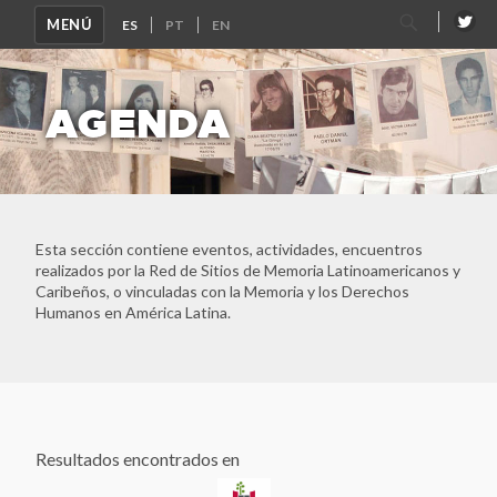
Buscar
MENÚ
por:
AGENDA
Ver Todos
Tlaxcoaque. Sitio de Memoria
Esta sección contiene eventos, actividades, encuentros
Red de Sitios de Memoria Latinoamericanos y Caribeños
realizados por la Red de Sitios de Memoria Latinoamericanos y
Archivo Histórico de la Policía Nacional
Caribeños, o vinculadas con la Memoria y los Derechos
Archivo Provincial de la Memoria de Córdoba
Humanos en América Latina.
Asociación Caminos de la Memoria
Asociación de Familiares de Detenidos Desaparecidos y
Mártires por la Liberación Nacional (ASOFAMD)
Asociación Nacional de Familiares de Secuestrados,
Detenidos y Desaparecidos del Perú (ANFASEP)
Resultados encontrados en
Asociación Paz y Esperanza
Asociación por la Memoria y los Derechos Humanos