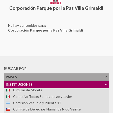
"Colonia Dignidad"
Corporación Parque por la Paz Villa Grimaldi
Casa do Povo
Centro Cultural Museo de la Memoria - MUME
Centro Cultural Museo y Memoria de Neltume
No hay contenidos para:
Centro Cultural por la Memoria de Trelew
Corporación Parque por la Paz Villa Grimaldi
Centro de Derechos Humanos Fray Bartolomé de las Casas
Centro de Investigaciones Históricas de los Movimientos
Sociales
Centro de la Memoria Monseñor Juan Gerardi
Centro de Memoria, Paz y Reconciliación
Centro Nacional de Memoria Histórica
BUSCAR POR
Centro para la Acción Legal en Derechos Humanos -
CALDH
PAISES
Centro Universitário Maria Antonia da Universidade de São
Paulo
INSTITUCIONES
Circular de Morelia
Colectivo Todxs Somos Jorge y Javier
Comisión Vesubio y Puente 12
Comité de Derechos Humanos Nido Veinte