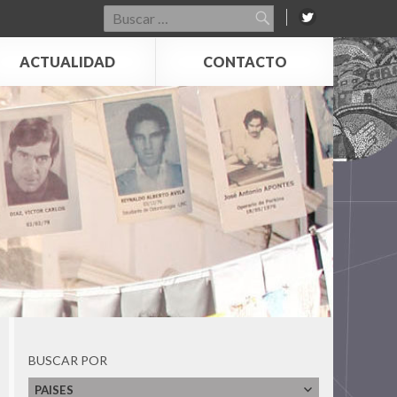
Centro de Memoria, Paz y Reconciliación
Buscar
por:
Centro Nacional de Memoria Histórica
Centro para la Acción Legal en Derechos
ACTUALIDAD
CONTACTO
Humanos - CALDH
Centro Universitário Maria Antonia da
Universidade de São Paulo
Circular de Morelia
Colectivo Todxs Somos Jorge y Javier
Comisión Vesubio y Puente 12
Comité de Derechos Humanos Nido Veinte
Comité de Familiares de Detenidos
Desaparecidos en Honduras (COFADEH)
Corporación de Memoria y Cultura de
Puchuncaví
Corporación Parque por la Paz Villa Grimaldi
Devoir de Memoire Haiti
Dirección de Verdad, Justicia y Reparación -
Defensoría del Pueblo
BUSCAR POR
Espacio para la Memoria ex CCD "Club
Atlético"
PAISES