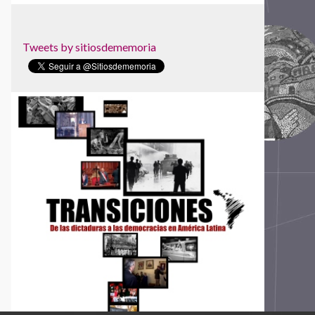
Memorial das Ligas e Lutas Camponesas
Memorial Paine, un lugar para la memoria
Memorial para la Concordia
Tweets by sitiosdememoria
Museo Casa de la Memoria Indómita (MuCMI)
Museo Casa Memoria
Museo de la Democracia
Museo de la Inmigración
Museo de la Memoria de Rosario
Museo de la Memoria y los Derechos
Humanos
Museo de la Palabra y la Imagen
Museo de las Memorias: Dictaduras y
Derechos Humanos
Museo Internacional para la Democracia
Museo Memoria y Tolerancia
Museo Memorial de la Resistencia
Dominicana
Museo Sitio de Memoria ESMA
Museu da Pessoa