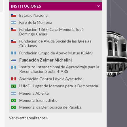
Espacio para la Memoria y la Promoción de los
INSTITUCIONES
DDHH ex CCDTyE OLIMPO
Estadio Nacional
Faro de la Memoria
Fundación 1367- Casa Memoria José
Domingo Cañas
Fundación de Ayuda Social de las Iglesias
Cristianas
Fundación Grupo de Apoyo Mutuo (GAM)
Fundación Zelmar Michelini
Instituto Internacional de Aprendizaje para la
Reconciliación Social -IIARS
Asociación Centro Loyola Ayacucho
LUME - Lugar de Memoria para la Democracia
Memoria Abierta
Memorial Brumadinho
Memorial da Democracia de Paraíba
Memorial da Resistência de São Paulo -
Ver eventos realizados >
Associação Pinacoteca Arte e Cultura
(APAC)