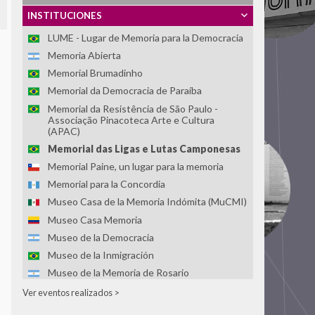
Reconciliación Social -IIARS
INSTITUCIONES
Asociación Centro Loyola Ayacucho
LUME - Lugar de Memoria para la Democracia
Memoria Abierta
Memorial Brumadinho
Memorial da Democracia de Paraíba
Memorial da Resistência de São Paulo -
Associação Pinacoteca Arte e Cultura
(APAC)
Memorial das Ligas e Lutas Camponesas
Memorial Paine, un lugar para la memoria
Memorial para la Concordia
Museo Casa de la Memoria Indómita (MuCMI)
Museo Casa Memoria
Museo de la Democracia
Museo de la Inmigración
Museo de la Memoria de Rosario
Museo de la Memoria y los Derechos
Ver eventos realizados >
Humanos