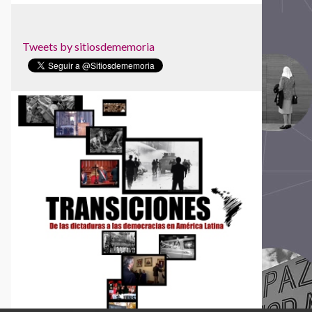
Museo de la Palabra y la Imagen
Museo de las Memorias: Dictaduras y
Derechos Humanos
Tweets by sitiosdememoria
Museo Internacional para la Democracia
Museo Memoria y Tolerancia
Museo Memorial de la Resistencia
Dominicana
Museo Sitio de Memoria ESMA
Museu da Pessoa
Museu de Favela
Núcleo da Preservação da Memória Política
Parque Cultural de Valparaíso
Parque de la Memoria
Red Colombiana de Lugares de Memoria
Red Nacional de Sitios de Memoria de
Uruguay
Red Somos Memoria
Sociedad Civil Las Abejas