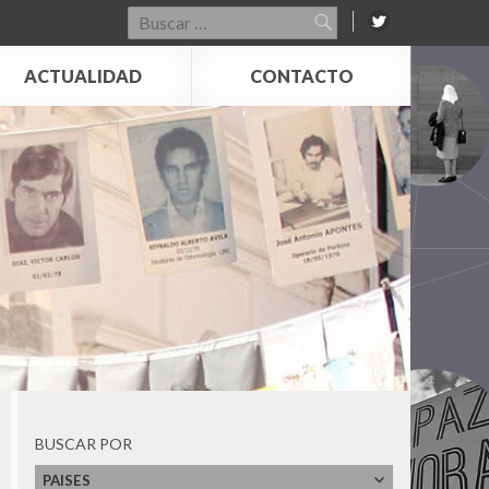
Desaparecidos en Honduras (COFADEH)
Buscar
por:
Corporación de Memoria y Cultura de
Puchuncaví
ACTUALIDAD
CONTACTO
Corporación Parque por la Paz Villa Grimaldi
Devoir de Memoire Haiti
Dirección de Verdad, Justicia y Reparación -
Defensoría del Pueblo
Espacio para la Memoria ex CCD "Club
Atlético"
Espacio para la Memoria y la Promoción de los
DDHH ex CCDTyE OLIMPO
Estadio Nacional
Faro de la Memoria
Fundación 1367- Casa Memoria José
Domingo Cañas
Fundación de Ayuda Social de las Iglesias
Cristianas
Fundación Grupo de Apoyo Mutuo (GAM)
BUSCAR POR
Fundación Zelmar Michelini
Instituto Internacional de Aprendizaje para la
PAISES