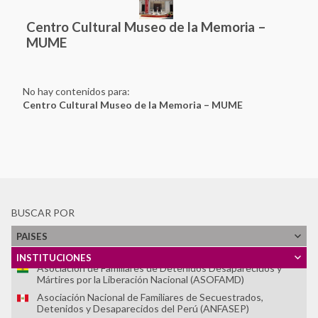
Centro Cultural Museo de la Memoria –
MUME
No hay contenidos para:
Centro Cultural Museo de la Memoria – MUME
Ver Todos
Tlaxcoaque. Sitio de Memoria
Red de Sitios de Memoria Latinoamericanos y Caribeños
BUSCAR POR
Archivo Histórico de la Policía Nacional
Archivo Provincial de la Memoria de Córdoba
PAISES
Asociación Caminos de la Memoria
INSTITUCIONES
Asociación de Familiares de Detenidos Desaparecidos y
Mártires por la Liberación Nacional (ASOFAMD)
Asociación Nacional de Familiares de Secuestrados,
Detenidos y Desaparecidos del Perú (ANFASEP)