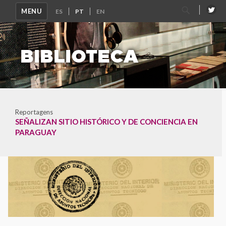
Pesquisar
MENU
por:
BIBLIOTECA
Reportagens
SEÑALIZAN SITIO HISTÓRICO Y DE CONCIENCIA EN
PARAGUAY