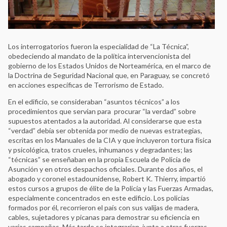
Los interrogatorios fueron la especialidad de “La Técnica”,
obedeciendo al mandato de la política intervencionista del
gobierno de los Estados Unidos de Norteamérica, en el marco de
la Doctrina de Seguridad Nacional que, en Paraguay, se concretó
en acciones específicas de Terrorismo de Estado.
En el edificio, se consideraban “asuntos técnicos” a los
procedimientos que servían para procurar “la verdad” sobre
supuestos atentados a la autoridad. Al considerarse que esta
“verdad” debía ser obtenida por medio de nuevas estrategias,
escritas en los Manuales de la CIA y que incluyeron tortura física
y psicológica, tratos crueles, inhumanos y degradantes; las
“técnicas” se enseñaban en la propia Escuela de Policía de
Asunción y en otros despachos oficiales. Durante dos años, el
abogado y coronel estadounidense, Robert K. Thierry, impartió
estos cursos a grupos de élite de la Policía y las Fuerzas Armadas,
especialmente concentrados en este edificio. Los policías
formados por él, recorrieron el país con sus valijas de madera,
cables, sujetadores y picanas para demostrar su eficiencia en
varias campañas. Más tarde se integrarían, junto a otras fuerzas