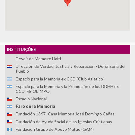
Circular de Morelia
Colectivo Todxs Somos Jorge y Javier
Comisión Vesubio y Puente 12
Comité de Derechos Humanos Nido Veinte
Comité de Familiares de Detenidos Desaparecidos en
Honduras (COFADEH)
Corporación de Memoria y Cultura de Puchuncaví
INSTITUIÇÕES
Corporación Parque por la Paz Villa Grimaldi
Devoir de Memoire Haiti
Dirección de Verdad, Justicia y Reparación - Defensoría del
Pueblo
Espacio para la Memoria ex CCD "Club Atlético"
Espacio para la Memoria y la Promoción de los DDHH ex
CCDTyE OLIMPO
Estadio Nacional
Faro de la Memoria
Fundación 1367- Casa Memoria José Domingo Cañas
Fundación de Ayuda Social de las Iglesias Cristianas
Fundación Grupo de Apoyo Mutuo (GAM)