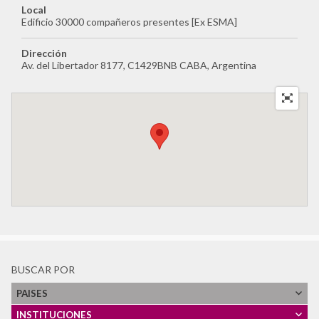
Local
Centro Universitário Maria Antonia da Universidade de São
Edificio 30000 compañeros presentes [Ex ESMA]
Paulo
Circular de Morelia
Dirección
Colectivo Todxs Somos Jorge y Javier
Av. del Libertador 8177, C1429BNB CABA, Argentina
Comisión Vesubio y Puente 12
Comité de Derechos Humanos Nido Veinte
Comité de Familiares de Detenidos Desaparecidos en
Honduras (COFADEH)
Corporación de Memoria y Cultura de Puchuncaví
Corporación Parque por la Paz Villa Grimaldi
Devoir de Memoire Haiti
Dirección de Verdad, Justicia y Reparación - Defensoría del
Pueblo
Espacio para la Memoria ex CCD "Club Atlético"
Espacio para la Memoria y la Promoción de los DDHH ex
CCDTyE OLIMPO
BUSCAR POR
Estadio Nacional
PAISES
Faro de la Memoria
Fundación 1367- Casa Memoria José Domingo Cañas
INSTITUCIONES