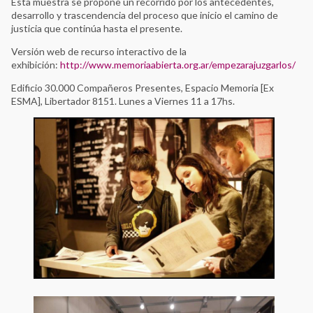
Esta muestra se propone un recorrido por los antecedentes,
desarrollo y trascendencia del proceso que inicio el camino de
justicia que continúa hasta el presente.
Versión web de recurso interactivo de la
exhibición:
http://www.memoriaabierta.org.ar/empezarajuzgarlos/
Edificio 30.000 Compañeros Presentes, Espacio Memoria [Ex
ESMA], Libertador 8151. Lunes a Viernes 11 a 17hs.
Ver Todos
Tlaxcoaque. Sitio de Memoria
Red de Sitios de Memoria Latinoamericanos y Caribeños
Archivo Histórico de la Policía Nacional
Archivo Provincial de la Memoria de Córdoba