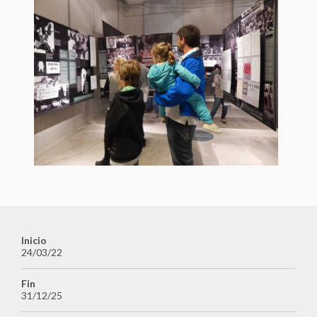
Asociación Caminos de la Memoria
Asociación de Familiares de Detenidos Desaparecidos y
Mártires por la Liberación Nacional (ASOFAMD)
Asociación Nacional de Familiares de Secuestrados,
Detenidos y Desaparecidos del Perú (ANFASEP)
Asociación Paz y Esperanza
Asociación por la Memoria y los Derechos Humanos
"Colonia Dignidad"
Casa do Povo
Centro Cultural Museo de la Memoria - MUME
Centro Cultural Museo y Memoria de Neltume
Centro Cultural por la Memoria de Trelew
Centro de Derechos Humanos Fray Bartolomé de las Casas
Centro de Investigaciones Históricas de los Movimientos
Sociales
Inicio
Centro de la Memoria Monseñor Juan Gerardi
24/03/22
Centro de Memoria, Paz y Reconciliación
Fin
Centro Nacional de Memoria Histórica
31/12/25
Centro para la Acción Legal en Derechos Humanos -
CALDH