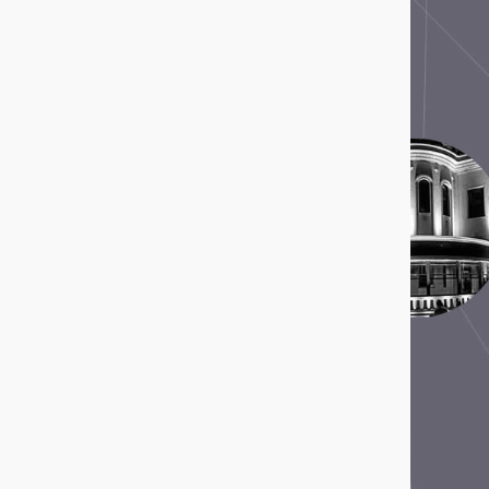
Comité de Familiares de Detenidos
Desaparecidos en Honduras (COFADEH)
Corporación de Memoria y Cultura de
Puchuncaví
Corporación Parque por la Paz Villa Grimaldi
Devoir de Memoire Haiti
Dirección de Verdad, Justicia y Reparación -
Defensoría del Pueblo
Espacio para la Memoria ex CCD "Club
Atlético"
Espacio para la Memoria y la Promoción de los
DDHH ex CCDTyE OLIMPO
Estadio Nacional
Faro de la Memoria
Fundación 1367- Casa Memoria José
Domingo Cañas
Fundación de Ayuda Social de las Iglesias
Cristianas
Fundación Grupo de Apoyo Mutuo (GAM)
Fundación Zelmar Michelini