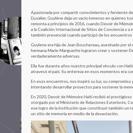
Apasionada por compartir conocimientos y ferviente defe
Duvalier, Guylène deja un vacío inmenso en quienes tuv
remonta a principios de 2016, cuando Devoir de Mémoi
a la Coalición Internacional de Sitios de Conciencia y a
también presencial cuando participó de los encuentros
Guylene era hija de Jean Bouchereau, asesinado por el 
hermana Marie-Marguerite lograron crear y sostener De
verdaderamente adversas.
Ella fue durante años nuestro principal vínculo con Hait
atravesó el país. Su entereza en esos momentos era co
En esos encuentros, nos inspiró su luz, su compromiso 
intentando desarrollar proyectos para sostener la memor
En 2020, Devoir de Mémoire Haití recibió el prestigios
otorgado por el Ministerio de Relaciones Exteriores, C
ese logro de la institución que constituyó también un
un sitio de memoria en medio de la devastación.