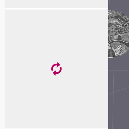
Centro Cultural Museo de la Memoria -
MUME
Centro Cultural Museo y Memoria de
Neltume
Centro Cultural por la Memoria de Trelew
Centro de Derechos Humanos Fray
Bartolomé de las Casas
Centro de Investigaciones Históricas de los
Movimientos Sociales
Centro de la Memoria Monseñor Juan Gerardi
Centro de Memoria, Paz y Reconciliación
Centro Nacional de Memoria Histórica
Centro para la Acción Legal en Derechos
Humanos - CALDH
Centro Universitário Maria Antonia da
Universidade de São Paulo
Circular de Morelia
Colectivo Todxs Somos Jorge y Javier
Comisión Vesubio y Puente 12
Comité de Derechos Humanos Nido Veinte