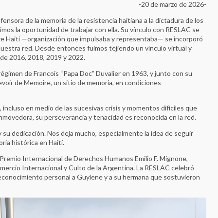
-20 de marzo de 2026-
nsora de la memoria de la resistencia haitiana a la dictadura de los
imos la oportunidad de trabajar con ella. Su vínculo con RESLAC se
re Haití —organización que impulsaba y representaba— se incorporó
 nuestra red. Desde entonces fuimos tejiendo un vínculo virtual y
 de 2016, 2018, 2019 y 2022.
régimen de Francois “Papa Doc” Duvalier en 1963, y junto con su
voir de Memoire, un sitio de memoria, en condiciones
í, incluso en medio de las sucesivas crisis y momentos difíciles que
nmovedora, su perseverancia y tenacidad es reconocida en la red.
y su dedicación. Nos deja mucho, especialmente la idea de seguir
ia histórica en Haití.
o Premio Internacional de Derechos Humanos Emilio F. Mignone,
omercio Internacional y Culto de la Argentina. La RESLAC celebró
 reconocimiento personal a Guylene y a su hermana que sostuvieron