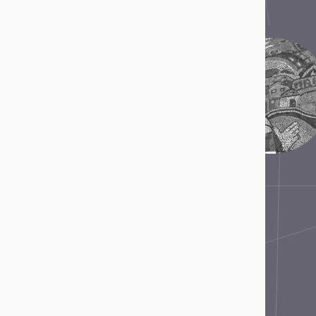
Instituto Internacional de Aprendizaje para la
Reconciliación Social -IIARS
Asociación Centro Loyola Ayacucho
LUME - Lugar de Memoria para la Democracia
Memoria Abierta
Memorial Brumadinho
Memorial da Democracia de Paraíba
Memorial da Resistência de São Paulo -
Associação Pinacoteca Arte e Cultura
(APAC)
Memorial das Ligas e Lutas Camponesas
Memorial Paine, un lugar para la memoria
Memorial para la Concordia
Museo Casa de la Memoria Indómita (MuCMI)
Museo Casa Memoria
Museo de la Democracia
Museo de la Inmigración
Museo de la Memoria de Rosario
Museo de la Memoria y los Derechos
Humanos