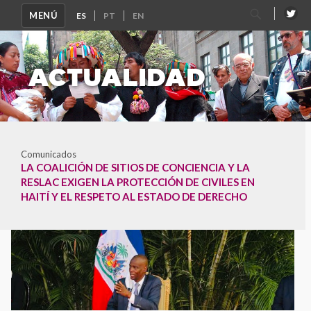
Buscar
MENÚ
por:
ACTUALIDAD
Comunicados
LA COALICIÓN DE SITIOS DE CONCIENCIA Y LA
RESLAC EXIGEN LA PROTECCIÓN DE CIVILES EN
HAITÍ Y EL RESPETO AL ESTADO DE DERECHO