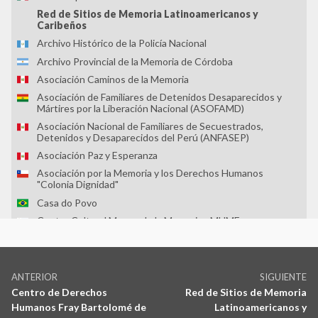
Red de Sitios de Memoria Latinoamericanos y
Caribeños
Archivo Histórico de la Policía Nacional
Archivo Provincial de la Memoria de Córdoba
Asociación Caminos de la Memoria
Asociación de Familiares de Detenidos Desaparecidos y
Mártires por la Liberación Nacional (ASOFAMD)
Asociación Nacional de Familiares de Secuestrados,
Detenidos y Desaparecidos del Perú (ANFASEP)
Asociación Paz y Esperanza
Asociación por la Memoria y los Derechos Humanos
"Colonia Dignidad"
Casa do Povo
Centro Cultural Museo de la Memoria - MUME
Centro Cultural Museo y Memoria de Neltume
Centro Cultural por la Memoria de Trelew
Navegación
Centro de Derechos Humanos Fray Bartolomé de las Casas
por
ANTERIOR
SIGUIENTE
Centro de Investigaciones Históricas de los Movimientos
Centro de Derechos
Red de Sitios de Memoria
Entrada
Entrada
las
Sociales
Humanos Fray Bartolomé de
Latinoamericanos y
anterior:
siguiente: