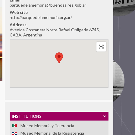
Associação Pinacoteca Arte e Cultura
parquedelamemoria@buenosaires.gob.ar
(APAC)
Web site
Memorial das Ligas Camponesas
http://parquedelamemoria.org.ar/
Address
Memorial Paine, un lugar para la memoria
Avenida Costanera Norte Rafael Obligado 6745,
Memorial para la Concordia
CABA, Argentina
Movimiento Ciudadano Para que no se Repita
Museo Casa de la Memoria Indómita (MuCMI)
Museo Casa Memoria
Museo de la Democracia
Museo de la Inmigración
Museo de la Memoria de Rosario
Museo de la Memoria y los Derechos
Humanos
Museo de la Palabra y la Imagen
Museo de las Memorias: Dictaduras y
Derechos Humanos
INSTITUTIONS
Museo Internacional para la Democracia
Museo Memoria y Tolerancia
Museo Memorial de la Resistencia