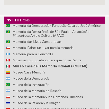
Asociación Centro Loyola Ayacucho
LUME - Lugar de Memoria para la Democracia
Memoria Abierta
Memorial Brumadinho
INSTITUTIONS
Memorial da Democracia - Fundação Casa de José Américo
Memorial da Resistência de São Paulo - Associação
Pinacoteca Arte e Cultura (APAC)
Memorial das Ligas Camponesas
Memorial Paine, un lugar para la memoria
Memorial para la Concordia
Movimiento Ciudadano Para que no se Repita
Museo Casa de la Memoria Indómita (MuCMI)
Museo Casa Memoria
Museo de la Democracia
Museo de la Inmigración
Museo de la Memoria de Rosario
Museo de la Memoria y los Derechos Humanos
Museo de la Palabra y la Imagen
Museo de las Memorias: Dictaduras y Derechos Humanos